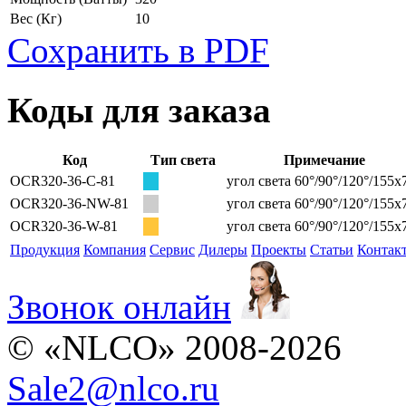
Вес
(Кг)
10
Сохранить в PDF
Коды для заказа
Код
Тип света
Примечание
OCR320-36-C-81
угол света 60°/90°/120°/155х
OCR320-36-NW-81
угол света 60°/90°/120°/155х
OCR320-36-W-81
угол света 60°/90°/120°/155х
Продукция
Компания
Сервис
Дилеры
Проекты
Статьи
Контак
Звонок онлайн
© «NLCO» 2008-2026
Sale2
@
nlco.ru