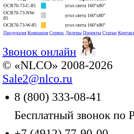
OCR70-73-С-85
угол света 160°х80°
OCR70-73-NW-
угол света 160°х80°
85
OCR70-73-W-85
угол света 160°х80°
Продукция
Компания
Сервис
Дилеры
Проекты
Статьи
Контак
Звонок онлайн
© «NLCO» 2008-2026
Sale2
@
nlco.ru
8 (800) 333-08-41
Бесплатный звонок по 
+7 (4912) 77-90-00