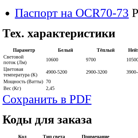
Паспорт на OCR70-73
P
Тех. характеристики
Параметр
Белый
Тёплый
Ней
Световой
10600
9700
1050
поток
(Лм)
Цветовая
4900-5200
2900-3200
3900
температура
(К)
Мощность
(Ватты)
70
Вес
(Кг)
2,45
Сохранить в PDF
Коды для заказа
Код
Тип света
Примечание