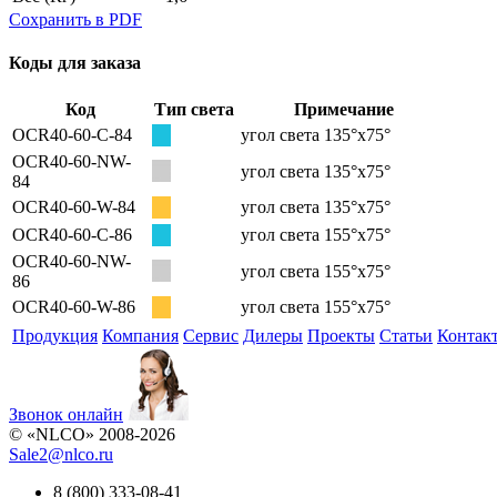
Сохранить в PDF
Коды для заказа
Код
Тип света
Примечание
OCR40-60-C-84
угол света 135°х75°
OCR40-60-NW-
угол света 135°х75°
84
OCR40-60-W-84
угол света 135°х75°
OCR40-60-C-86
угол света 155°х75°
OCR40-60-NW-
угол света 155°х75°
86
OCR40-60-W-86
угол света 155°х75°
Продукция
Компания
Сервис
Дилеры
Проекты
Статьи
Контак
Звонок онлайн
© «NLCO» 2008-2026
Sale2
@
nlco.ru
8 (800) 333-08-41