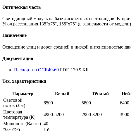
Оптическая часть
Светодиодный модуль на базе дискретных светодиодов. Втори
Угол рассеивания 135°х75°, 155°х75° (в зависимости от модели)
Назначение
Освещение улиц и дорог средней и низкой интенсивностью дв
Документация
Паспорт на OCR40-60
PDF, 179.9 КБ
Тех. характеристики
Параметр
Белый
Тёплый
Ней
Световой
6500
5800
6400
поток
(Лм)
Цветовая
4900-5200
2900-3200
3900
температура
(К)
Мощность
(Ватты)
40
Вес
(Кг)
1,6