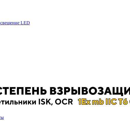
 освещение LED
ты