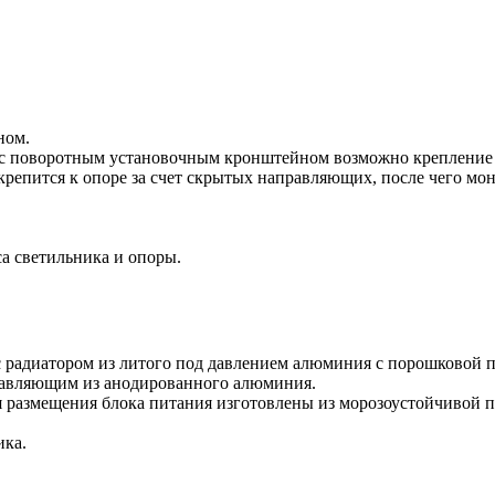
ном.
и с поворотным установочным кронштейном возможно крепление 
крепится к опоре за счет скрытых направляющих, после чего мо
а светильника и опоры.
 радиатором из литого под давлением алюминия с порошковой п
правляющим из анодированного алюминия.
я размещения блока питания изготовлены из морозоустойчивой п
ика.