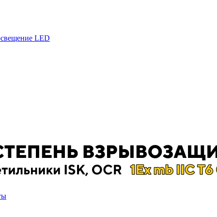
 освещение LED
ты