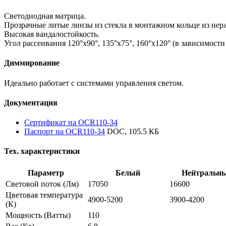
Светодиодная матрица.
Прозрачные литые линзы из стекла в монтажном кольце из не
Высокая вандалостойкость.
Угол рассеивания 120°х90°, 135°х75°, 160°х120° (в зависимости
Диммирование
Идеально работает с системами управления светом.
Документация
Сертификат на OCR110-34
Паспорт на OCR110-34
DOC, 105.5 КБ
Тех. характеристики
Параметр
Белый
Нейтральн
Световой поток
(Лм)
17050
16600
Цветовая температура
4900-5200
3900-4200
(К)
Мощность
(Ватты)
110