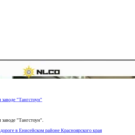
 заводе "Тангстоун"
 заводе "Тангстоун".
дороге в Енисейском районе Красноярского края