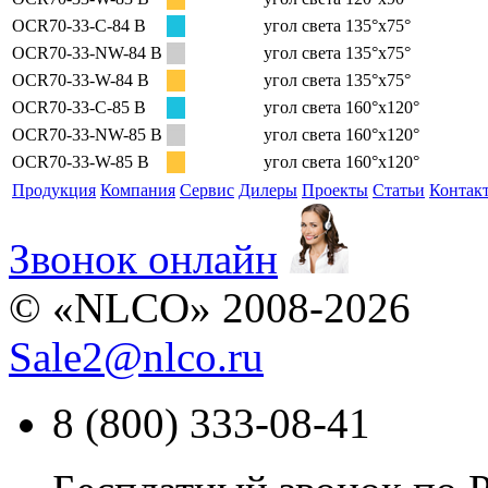
OCR70-33-C-84 B
угол света 135°х75°
OCR70-33-NW-84 B
угол света 135°х75°
OCR70-33-W-84 B
угол света 135°х75°
OCR70-33-C-85 B
угол света 160°х120°
OCR70-33-NW-85 B
угол света 160°х120°
OCR70-33-W-85 B
угол света 160°х120°
Продукция
Компания
Сервис
Дилеры
Проекты
Статьи
Контак
Звонок онлайн
© «NLCO» 2008-2026
Sale2
@
nlco.ru
8 (800) 333-08-41