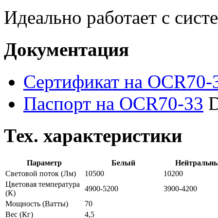
Идеально работает с сист
Документация
Сертификат на OCR70-
Паспорт на OCR70-33
D
Тех. характеристики
Параметр
Белый
Нейтральн
Световой поток
(Лм)
10500
10200
Цветовая температура
4900-5200
3900-4200
(К)
Мощность
(Ватты)
70
Вес
(Кг)
4,5