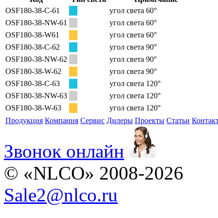
OSF180-38-C-61
угол света 60°
OSF180-38-NW-61
угол света 60°
OSF180-38-W61
угол света 60°
OSF180-38-C-62
угол света 90°
OSF180-38-NW-62
угол света 90°
OSF180-38-W-62
угол света 90°
OSF180-38-C-63
угол света 120°
OSF180-38-NW-63
угол света 120°
OSF180-38-W-63
угол света 120°
Продукция
Компания
Сервис
Дилеры
Проекты
Статьи
Контак
Звонок онлайн
© «NLCO» 2008-2026
Sale2
@
nlco.ru