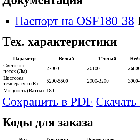
Паспорт на OSF180-38
Тех. характеристики
Параметр
Белый
Тёплый
Ней
Световой
27000
26100
2680
поток
(Лм)
Цветовая
5200-5500
2900-3200
3900
температура
(К)
Мощность
(Ватты)
180
Сохранить в PDF
Скачать
Коды для заказа
Код
Тип света
Примечание