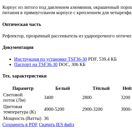
Корпус из литого под давлением алюминия, окрашенный порошк
питания в прямоугольном корпусе с креплением для четырехф
Оптическая часть
Рефлектор, прозрачный рассеиватель из ударопрочного оптичес
Документация
Инструкция по установке TSF36-30
PDF, 539.4 КБ
Паспорт на TSF36-30
DOC, 306 КБ
Тех. характеристики
Параметр
Белый
Тёплый
Ней
Световой
3400
2800
3200
поток
(Лм)
Цветовая
4900-5200
2900-3200
3900
температура
(К)
Мощность
(Ватты)
36
Сохранить в PDF
Скачать IES файл