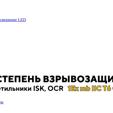
 освещение LED
ты