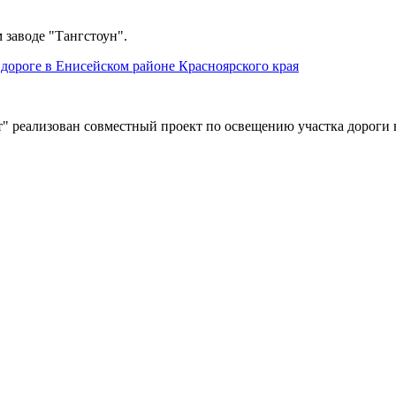
 заводе "Тангстоун".
дороге в Енисейском районе Красноярского края
" реализован совместный проект по освещению участка дороги 