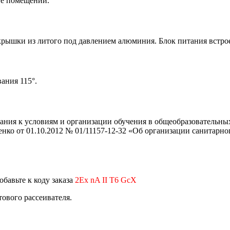
не помещений.
рышки из литого под давлением алюминия. Блок питания встрое
ания 115°.
ния к условиям и организации обучения в общеобразовательных 
нко от 01.10.2012 № 01/11157-12-32 «Об организации санитарно
обавьте к коду заказа
2Ех nA II T6 GcX
тового рассеивателя.