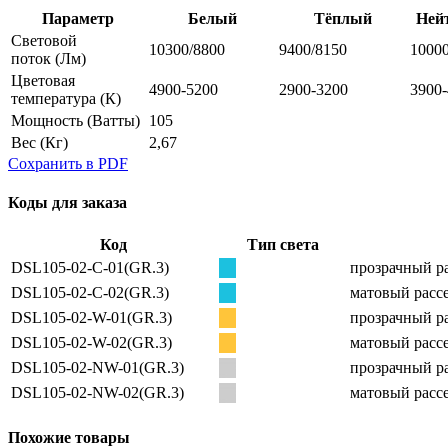
Параметр
Белый
Тёплый
Ней
Световой
10300/8800
9400/8150
10000
поток
(Лм)
Цветовая
4900-5200
2900-3200
3900
температура
(К)
Мощность
(Ватты)
105
Вес
(Кг)
2,67
Сохранить в PDF
Коды для заказа
Код
Тип света
DSL105-02-C-01(GR.3)
прозрачный ра
DSL105-02-C-02(GR.3)
матовый рассе
DSL105-02-W-01(GR.3)
прозрачный ра
DSL105-02-W-02(GR.3)
матовый рассе
DSL105-02-NW-01(GR.3)
прозрачный ра
DSL105-02-NW-02(GR.3)
матовый рассе
Похожие товары