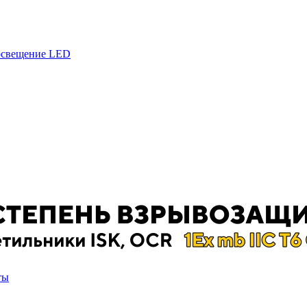
 освещение LED
ты