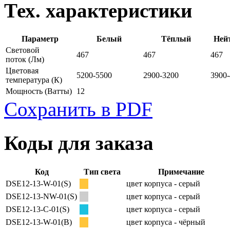
Тех. характеристики
Параметр
Белый
Тёплый
Ней
Световой
467
467
467
поток
(Лм)
Цветовая
5200-5500
2900-3200
3900
температура
(К)
Мощность
(Ватты)
12
Сохранить в PDF
Коды для заказа
Код
Тип света
Примечание
DSE12-13-W-01(S)
цвет корпуса - серый
DSE12-13-NW-01(S)
цвет корпуса - серый
DSE12-13-C-01(S)
цвет корпуса - серый
DSE12-13-W-01(B)
цвет корпуса - чёрный