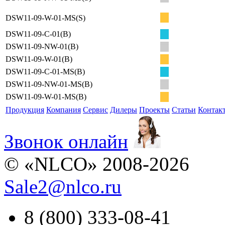
DSW11-09-W-01-MS(S)
DSW11-09-C-01(B)
DSW11-09-NW-01(B)
DSW11-09-W-01(B)
DSW11-09-C-01-MS(B)
DSW11-09-NW-01-MS(B)
DSW11-09-W-01-MS(B)
Продукция
Компания
Сервис
Дилеры
Проекты
Статьи
Контак
Звонок онлайн
© «NLCO» 2008-2026
Sale2
@
nlco.ru
8 (800) 333-08-41