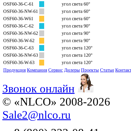
OSF60-36-C-61
угол света 60°
OSF60-36-NW-61
угол света 60°
OSF60-36-W61
угол света 60°
OSF60-36-C-62
угол света 90°
OSF60-36-NW-62
угол света 90°
OSF60-36-W-62
угол света 90°
OSF60-36-C-63
угол света 120°
OSF60-36-NW-63
угол света 120°
OSF60-36-W-63
угол света 120°
Продукция
Компания
Сервис
Дилеры
Проекты
Статьи
Контак
Звонок онлайн
© «NLCO» 2008-2026
Sale2
@
nlco.ru