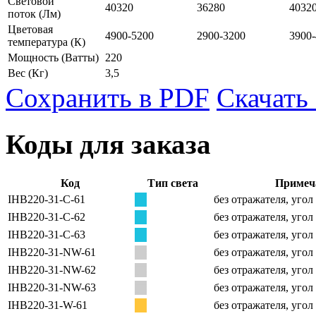
Световой
40320
36280
4032
поток
(Лм)
Цветовая
4900-5200
2900-3200
3900
температура
(К)
Мощность
(Ватты)
220
Вес
(Кг)
3,5
Сохранить в PDF
Скачать
Коды для заказа
Код
Тип света
Примеч
IHB220-31-C-61
без отражателя, угол
IHB220-31-C-62
без отражателя, угол
IHB220-31-C-63
без отражателя, угол
IHB220-31-NW-61
без отражателя, угол
IHB220-31-NW-62
без отражателя, угол
IHB220-31-NW-63
без отражателя, угол
IHB220-31-W-61
без отражателя, угол