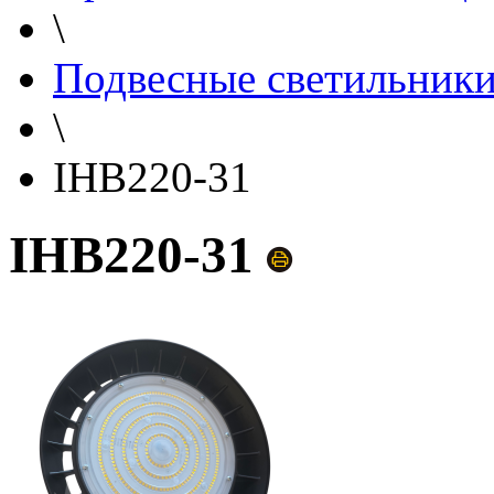
\
Подвесные светильник
\
IHB220-31
IHB220-31