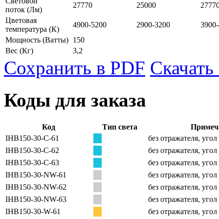
Световой
27770
25000
2777
поток
(Лм)
Цветовая
4900-5200
2900-3200
3900
температура
(К)
Мощность
(Ватты)
150
Вес
(Кг)
3,2
Сохранить в PDF
Скачать
Коды для заказа
Код
Тип света
Примеч
IHB150-30-C-61
без отражателя, угол
IHB150-30-C-62
без отражателя, угол
IHB150-30-C-63
без отражателя, угол
IHB150-30-NW-61
без отражателя, угол
IHB150-30-NW-62
без отражателя, угол
IHB150-30-NW-63
без отражателя, угол
IHB150-30-W-61
без отражателя, угол