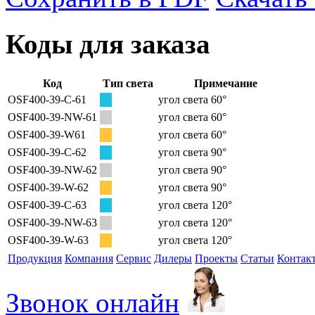
Коды для заказа
Код
Тип света
Примечание
OSF400-39-C-61
угол света 60°
OSF400-39-NW-61
угол света 60°
OSF400-39-W61
угол света 60°
OSF400-39-C-62
угол света 90°
OSF400-39-NW-62
угол света 90°
OSF400-39-W-62
угол света 90°
OSF400-39-C-63
угол света 120°
OSF400-39-NW-63
угол света 120°
OSF400-39-W-63
угол света 120°
Продукция
Компания
Сервис
Дилеры
Проекты
Статьи
Контак
Звонок онлайн