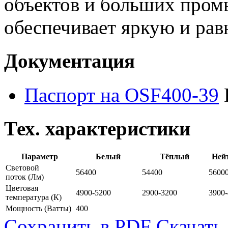
объектов и больших пром
обеспечивает яркую и рав
Документация
Паспорт на OSF400-39
Тех. характеристики
Параметр
Белый
Тёплый
Ней
Световой
56400
54400
5600
поток
(Лм)
Цветовая
4900-5200
2900-3200
3900
температура
(К)
Мощность
(Ватты)
400
Сохранить в PDF
Скачать