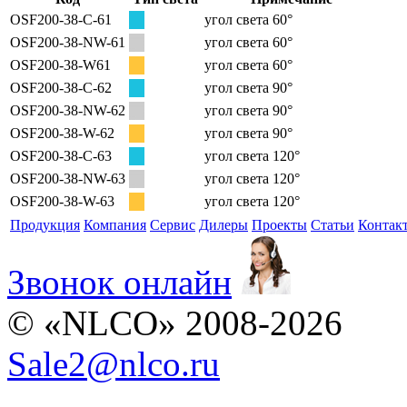
OSF200-38-C-61
угол света 60°
OSF200-38-NW-61
угол света 60°
OSF200-38-W61
угол света 60°
OSF200-38-C-62
угол света 90°
OSF200-38-NW-62
угол света 90°
OSF200-38-W-62
угол света 90°
OSF200-38-C-63
угол света 120°
OSF200-38-NW-63
угол света 120°
OSF200-38-W-63
угол света 120°
Продукция
Компания
Сервис
Дилеры
Проекты
Статьи
Контак
Звонок онлайн
© «NLCO» 2008-2026
Sale2
@
nlco.ru