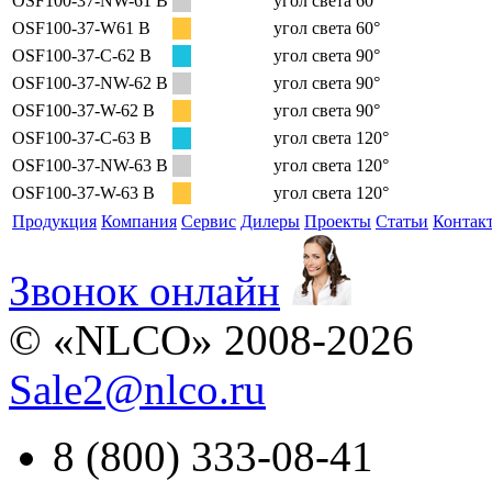
OSF100-37-NW-61 B
угол света 60°
OSF100-37-W61 B
угол света 60°
OSF100-37-C-62 B
угол света 90°
OSF100-37-NW-62 B
угол света 90°
OSF100-37-W-62 B
угол света 90°
OSF100-37-C-63 B
угол света 120°
OSF100-37-NW-63 B
угол света 120°
OSF100-37-W-63 B
угол света 120°
Продукция
Компания
Сервис
Дилеры
Проекты
Статьи
Контак
Звонок онлайн
© «NLCO» 2008-2026
Sale2
@
nlco.ru
8 (800) 333-08-41