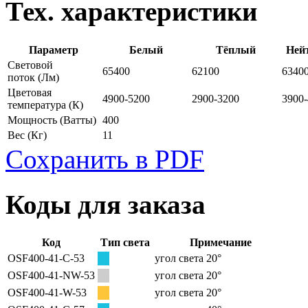
Тех. характеристики
Параметр
Белый
Тёплый
Ней
Световой
65400
62100
6340
поток
(Лм)
Цветовая
4900-5200
2900-3200
3900
температура
(К)
Мощность
(Ватты)
400
Вес
(Кг)
11
Сохранить в PDF
Коды для заказа
Код
Тип света
Примечание
OSF400-41-C-53
угол света 20°
OSF400-41-NW-53
угол света 20°
OSF400-41-W-53
угол света 20°