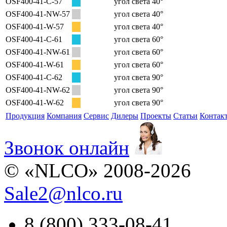
OSF400-41-C-57
угол света 40°
OSF400-41-NW-57
угол света 40°
OSF400-41-W-57
угол света 40°
OSF400-41-C-61
угол света 60°
OSF400-41-NW-61
угол света 60°
OSF400-41-W-61
угол света 60°
OSF400-41-C-62
угол света 90°
OSF400-41-NW-62
угол света 90°
OSF400-41-W-62
угол света 90°
Продукция
Компания
Сервис
Дилеры
Проекты
Статьи
Контак
Звонок онлайн
© «NLCO» 2008-2026
Sale2
@
nlco.ru
8 (800) 333-08-41