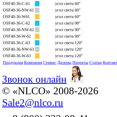
OSF40-36-C-61
угол света 60°
OSF40-36-NW-61
угол света 60°
OSF40-36-W61
угол света 60°
OSF40-36-C-62
угол света 90°
OSF40-36-NW-62
угол света 90°
OSF40-36-W-62
угол света 90°
OSF40-36-C-63
угол света 120°
OSF40-36-NW-63
угол света 120°
OSF40-36-W-63
угол света 120°
Продукция
Компания
Сервис
Дилеры
Проекты
Статьи
Контак
Звонок онлайн
© «NLCO» 2008-2026
Sale2
@
nlco.ru