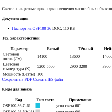
Светильник рекомендован для освещения масштабных объектов
Документация
Паспорт на OSF100-36
DOC, 110 КБ
Тех. характеристики
Параметр
Белый
Тёплый
Ней
Световой
14100
13600
1400
поток
(Лм)
Цветовая
5200-5500
2900-3200
3900
температура
(К)
Мощность
(Ватты)
100
Сохранить в PDF
Скачать IES файл
Коды для заказа
Код
Тип света
Примечание
OSF100-36-C-61
угол света 60°
OSF100-36-NW-61
угол света 60°