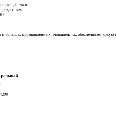
ржавеющей стали.
овреждениям.
и).
 и больших промышленных площадей, т.к. обеспечивает яркую и
тральный
0
-4200