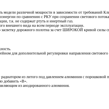
ать модели различной мощности в зависимости от требований Кл
оэнергии по сравнению с РКУ при сохранении светового потока,
ии, т.к. не содержат ртуть и инертный газ.
ого внешнего вида на всем периоде эксплуатации.
 засветку дорожного полотна за счет ШИРОКОЙ кривой силы св
хность.
йном для дополнительной регулировки направления светового 
 радиатором из литого под давлением алюминия с порошковой п
мо добавить «В».
правляющим из анодированного алюминия.