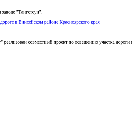
 заводе "Тангстоун".
дороге в Енисейском районе Красноярского края
" реализован совместный проект по освещению участка дороги 