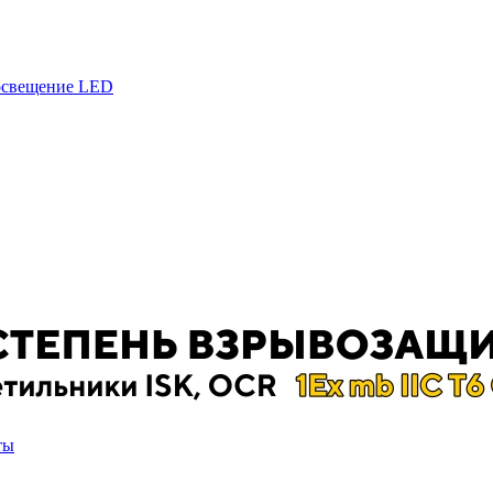
 освещение LED
ты