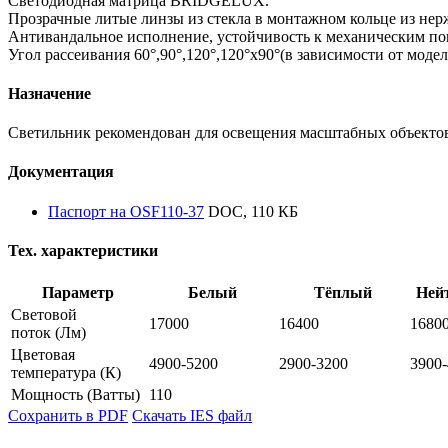
Светодиодная матрица BRIDGELUX.
Прозрачные литые линзы из стекла в монтажном кольце из не
Антивандальное исполнение, устойчивость к механическим п
Угол рассеивания 60°,90°,120°,120°х90°(в зависимости от модел
Назначение
Светильник рекомендован для освещения масштабных объектов
Документация
Паспорт на OSF110-37
DOC, 110 КБ
Тех. характеристики
Параметр
Белый
Тёплый
Ней
Световой
17000
16400
1680
поток
(Лм)
Цветовая
4900-5200
2900-3200
3900
температура
(К)
Мощность
(Ватты)
110
Сохранить в PDF
Скачать IES файл