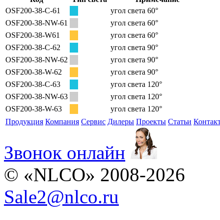
OSF200-38-C-61
угол света 60°
OSF200-38-NW-61
угол света 60°
OSF200-38-W61
угол света 60°
OSF200-38-C-62
угол света 90°
OSF200-38-NW-62
угол света 90°
OSF200-38-W-62
угол света 90°
OSF200-38-C-63
угол света 120°
OSF200-38-NW-63
угол света 120°
OSF200-38-W-63
угол света 120°
Продукция
Компания
Сервис
Дилеры
Проекты
Статьи
Контак
Звонок онлайн
© «NLCO» 2008-2026
Sale2
@
nlco.ru