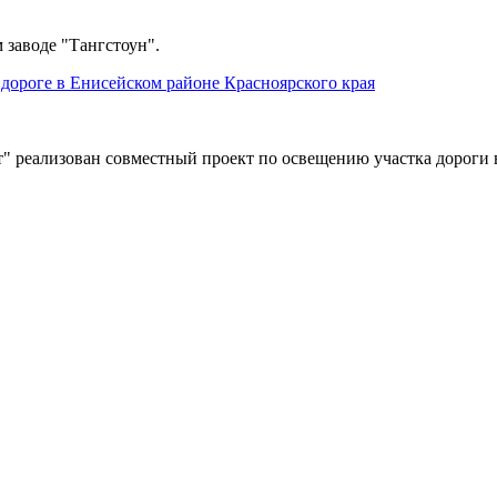
 заводе "Тангстоун".
дороге в Енисейском районе Красноярского края
" реализован совместный проект по освещению участка дороги 