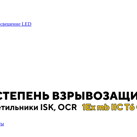
 освещение LED
ты