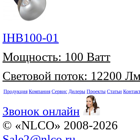
IHB100-01
Мощность:
100 Ватт
Световой поток:
12200 Л
Продукция
Компания
Сервис
Дилеры
Проекты
Статьи
Контак
Звонок онлайн
© «NLCO» 2008-2026
Sale2
@
nlco.ru