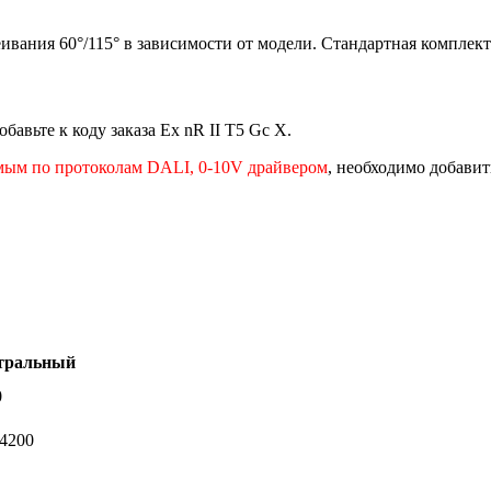
вания 60°/115° в зависимости от модели. Стандартная комплекта
обавьте к коду заказа Ex nR II T5 Gc X.
мым по протоколам DALI, 0-10V драйвером
, необходимо добавить
тральный
0
-4200