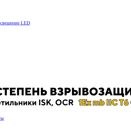
 освещение LED
ты