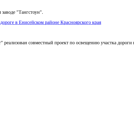
 заводе "Тангстоун".
дороге в Енисейском районе Красноярского края
" реализован совместный проект по освещению участка дороги 