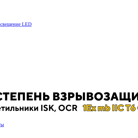
 освещение LED
ты