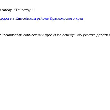
 заводе "Тангстоун".
дороге в Енисейском районе Красноярского края
" реализован совместный проект по освещению участка дороги 