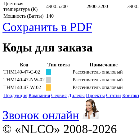
Цветовая
4900-5200
2900-3200
3900
температура
(К)
Мощность
(Ватты)
140
Сохранить в PDF
Коды для заказа
Код
Тип света
Примечание
THM140-47-С-02
Рассеиватель опаловый
THM140-47-NW-02
Рассеиватель опаловый
THM140-47-W-02
Рассеиватель опаловый
Продукция
Компания
Сервис
Дилеры
Проекты
Статьи
Контак
Звонок онлайн
© «NLCO» 2008-2026