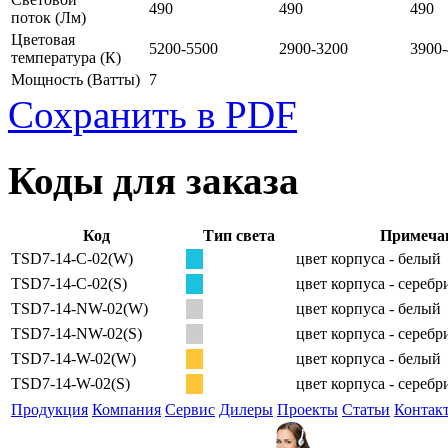
490
490
490
поток
(Лм)
Цветовая
5200-5500
2900-3200
3900
температура
(К)
Мощность
(Ватты)
7
Сохранить в PDF
Коды для заказа
Код
Тип света
Примеча
TSD7-14-C-02(W)
цвет корпуса - белый
TSD7-14-C-02(S)
цвет корпуса - сереб
TSD7-14-NW-02(W)
цвет корпуса - белый
TSD7-14-NW-02(S)
цвет корпуса - сереб
TSD7-14-W-02(W)
цвет корпуса - белый
TSD7-14-W-02(S)
цвет корпуса - сереб
Продукция
Компания
Сервис
Дилеры
Проекты
Статьи
Контак