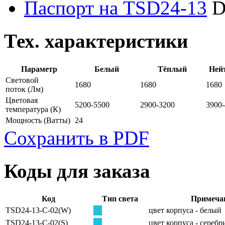
Паспорт на TSD24-13
D
Тех. характеристики
Параметр
Белый
Тёплый
Ней
Световой
1680
1680
1680
поток
(Лм)
Цветовая
5200-5500
2900-3200
3900
температура
(К)
Мощность
(Ватты)
24
Сохранить в PDF
Коды для заказа
Код
Тип света
Примеча
TSD24-13-C-02(W)
цвет корпуса - белый
TSD24-13-C-02(S)
цвет корпуса - сереб