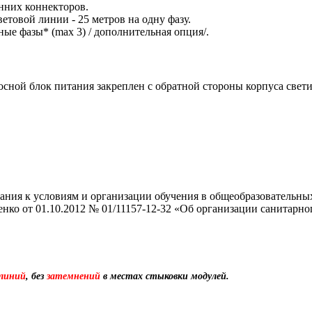
нних коннекторов.
товой линии - 25 метров на одну фазу.
ые фазы* (max 3) / дополнительная опция/.
ой блок питания закреплен с обратной стороны корпуса свети
ния к условиям и организации обучения в общеобразовательных 
нко от 01.10.2012 № 01/11157-12-32 «Об организации санитарно
 линий
, без
затемнений
в местах стыковки модулей.