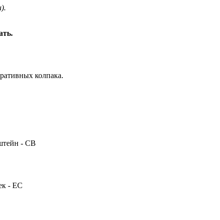
).
ать.
оративных колпака.
штейн - CB
к - EC