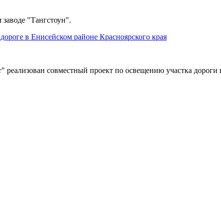
 заводе "Тангстоун".
дороге в Енисейском районе Красноярского края
" реализован совместный проект по освещению участка дороги 