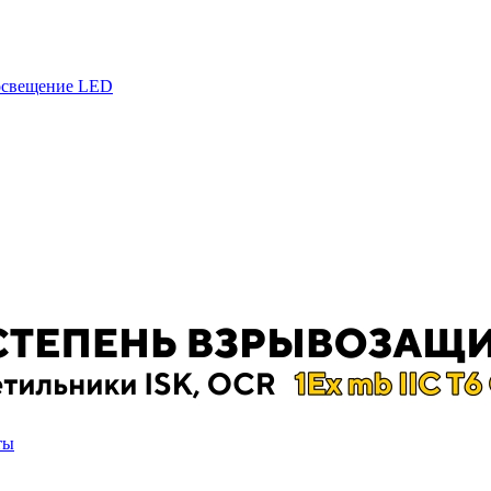
 освещение LED
ты