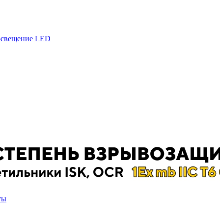
 освещение LED
ты