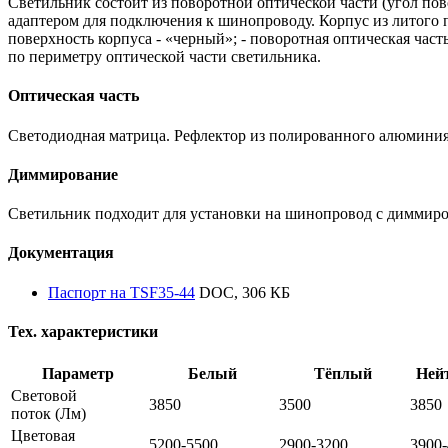
Светильник состоит из поворотной оптической части (угол пово
адаптером для подключения к шинопроводу. Корпус из литого 
поверхность корпуса - «черный»; - поворотная оптическая час
по периметру оптической части светильника.
Оптическая часть
Светодиодная матрица. Рефлектор из полированного алюминия.
Диммирование
Светильник подходит для установки на шинопровод с диммир
Документация
Паспорт на TSF35-44
DOC, 306 КБ
Тех. характеристики
Параметр
Белый
Тёплый
Ней
Световой
3850
3500
3850
поток
(Лм)
Цветовая
5200-5500
2900-3200
3900