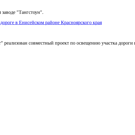
 заводе "Тангстоун".
дороге в Енисейском районе Красноярского края
" реализован совместный проект по освещению участка дороги 