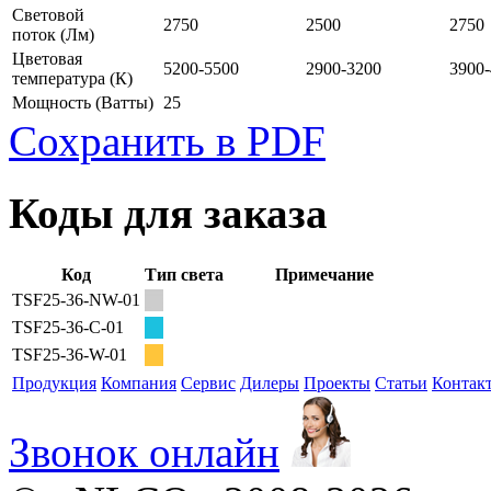
Световой
2750
2500
2750
поток
(Лм)
Цветовая
5200-5500
2900-3200
3900
температура
(К)
Мощность
(Ватты)
25
Сохранить в PDF
Коды для заказа
Код
Тип света
Примечание
TSF25-36-NW-01
TSF25-36-C-01
TSF25-36-W-01
Продукция
Компания
Сервис
Дилеры
Проекты
Статьи
Контак
Звонок онлайн