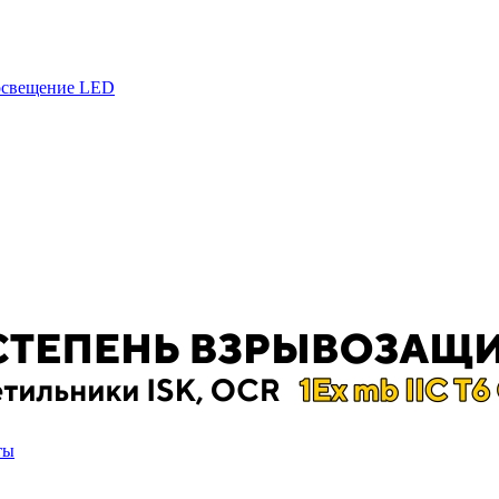
 освещение LED
ты