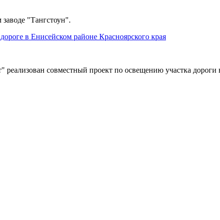
 заводе "Тангстоун".
дороге в Енисейском районе Красноярского края
" реализован совместный проект по освещению участка дороги 