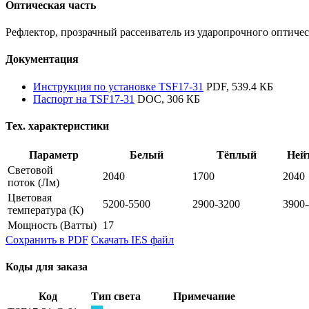
Оптическая часть
Рефлектор, прозрачный рассеиватель из ударопрочного оптичес
Документация
Инструкция по установке TSF17-31
PDF, 539.4 КБ
Паспорт на TSF17-31
DOC, 306 КБ
Тех. характеристики
Параметр
Белый
Тёплый
Ней
Световой
2040
1700
2040
поток
(Лм)
Цветовая
5200-5500
2900-3200
3900
температура
(К)
Мощность
(Ватты)
17
Сохранить в PDF
Скачать IES файл
Коды для заказа
Код
Тип света
Примечание