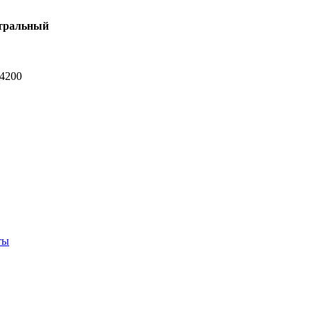
тральный
-4200
ты