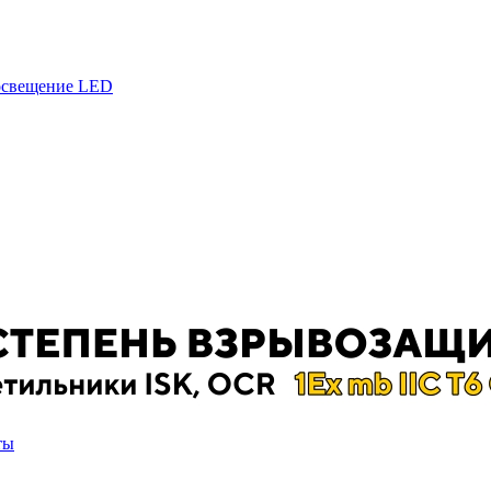
 освещение LED
ты