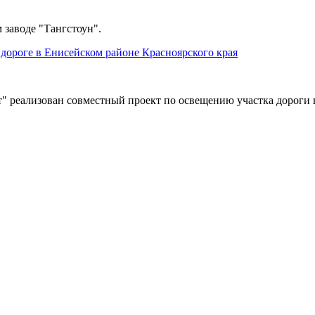
 заводе "Тангстоун".
дороге в Енисейском районе Красноярского края
" реализован совместный проект по освещению участка дороги 