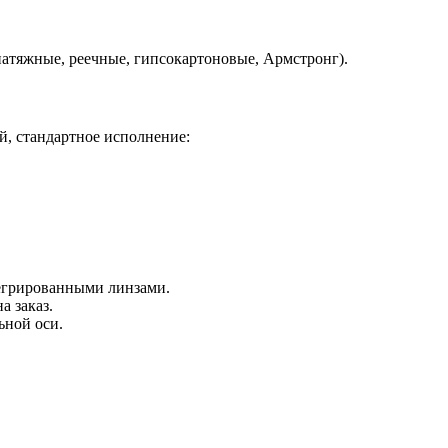
атяжные, реечные, гипсокартоновые, Армстронг).
й, стандартное исполнение:
тегрированными линзами.
а заказ.
ьной оси.