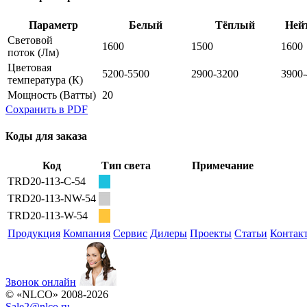
Параметр
Белый
Тёплый
Ней
Световой
1600
1500
1600
поток
(Лм)
Цветовая
5200-5500
2900-3200
3900
температура
(К)
Мощность
(Ватты)
20
Сохранить в PDF
Коды для заказа
Код
Тип света
Примечание
TRD20-113-C-54
TRD20-113-NW-54
TRD20-113-W-54
Продукция
Компания
Сервис
Дилеры
Проекты
Статьи
Контак
Звонок онлайн
© «NLCO» 2008-2026
Sale2
@
nlco.ru