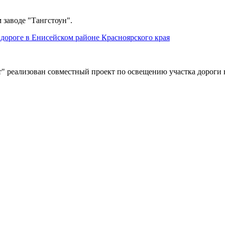
 заводе "Тангстоун".
дороге в Енисейском районе Красноярского края
" реализован совместный проект по освещению участка дороги 