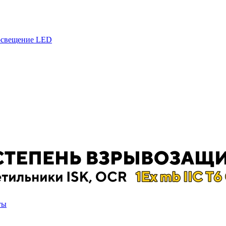
 освещение LED
ты