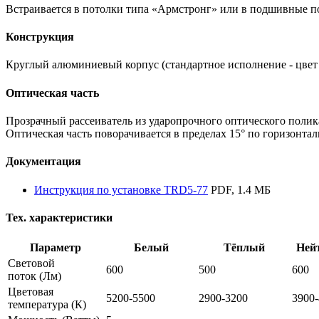
Встраивается в потолки типа «Армстронг» или в подшивные по
Конструкция
Круглый алюминиевый корпус (стандартное исполнение - цвет 
Оптическая часть
Прозрачный рассеиватель из ударопрочного оптического полик
Оптическая часть поворачивается в пределах 15° по горизонтал
Документация
Инструкция по установке TRD5-77
PDF, 1.4 МБ
Тех. характеристики
Параметр
Белый
Тёплый
Ней
Световой
600
500
600
поток
(Лм)
Цветовая
5200-5500
2900-3200
3900
температура
(К)