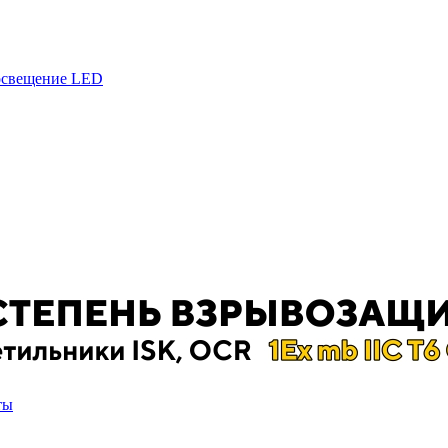
 освещение LED
ты