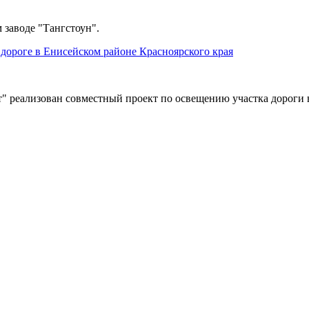
 заводе "Тангстоун".
дороге в Енисейском районе Красноярского края
" реализован совместный проект по освещению участка дороги 