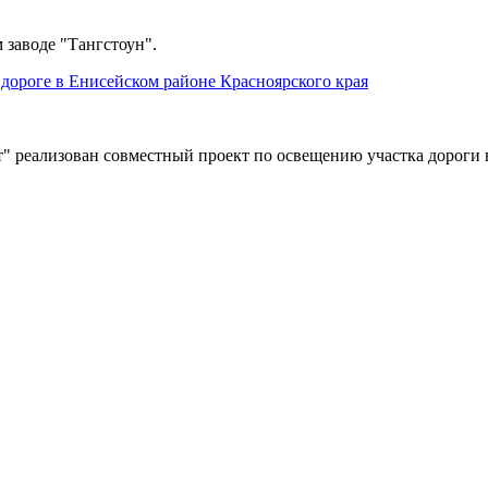
 заводе "Тангстоун".
дороге в Енисейском районе Красноярского края
" реализован совместный проект по освещению участка дороги 