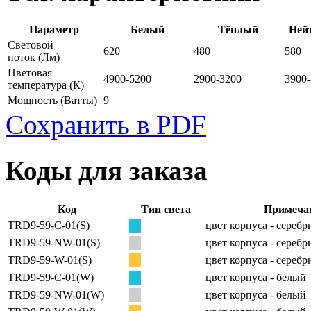
Параметр
Белый
Тёплый
Ней
Световой
620
480
580
поток
(Лм)
Цветовая
4900-5200
2900-3200
3900
температура
(К)
Мощность
(Ватты)
9
Сохранить в PDF
Коды для заказа
Код
Тип света
Примеча
TRD9-59-C-01(S)
цвет корпуса - сереб
TRD9-59-NW-01(S)
цвет корпуса - сереб
TRD9-59-W-01(S)
цвет корпуса - сереб
TRD9-59-C-01(W)
цвет корпуса - белый
TRD9-59-NW-01(W)
цвет корпуса - белый