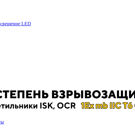
 освещение LED
ты