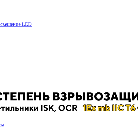
 освещение LED
ты