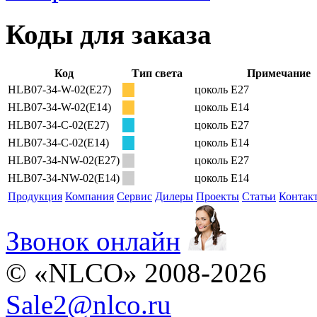
Коды для заказа
Код
Тип света
Примечание
HLB07-34-W-02(E27)
цоколь E27
HLB07-34-W-02(E14)
цоколь E14
HLB07-34-C-02(E27)
цоколь E27
HLB07-34-C-02(E14)
цоколь E14
HLB07-34-NW-02(E27)
цоколь E27
HLB07-34-NW-02(E14)
цоколь E14
Продукция
Компания
Сервис
Дилеры
Проекты
Статьи
Контак
Звонок онлайн
© «NLCO» 2008-2026
Sale2
@
nlco.ru