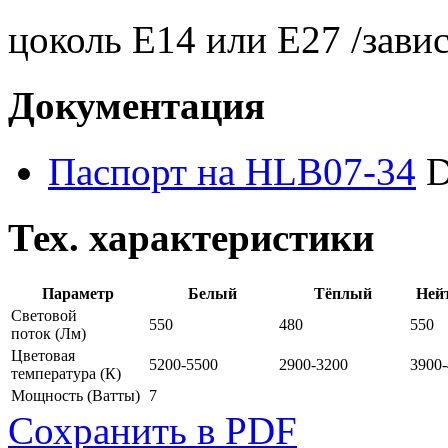
цоколь E14 или Е27 /завис
Документация
Паспорт на HLB07-34
D
Тех. характеристики
Параметр
Белый
Тёплый
Ней
Световой
550
480
550
поток
(Лм)
Цветовая
5200-5500
2900-3200
3900
температура
(К)
Мощность
(Ватты)
7
Сохранить в PDF