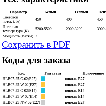
Параметр
Белый
Тёплый
Ней
Световой
450
400
450
поток
(Лм)
Цветовая
5200-5500
2900-3200
3900
температура
(К)
Мощность
(Ватты)
7
Сохранить в PDF
Коды для заказа
Код
Тип света
Примечание
HLB07-25-C-02(E27)
цоколь E27
HLB07-25-W-02(E27)
цоколь E27
HLB07-25-C-02(E14)
цоколь E14
HLB07-25-W-02(E14)
цоколь E14
HLB07-25-NW-02(E27)
цоколь E27