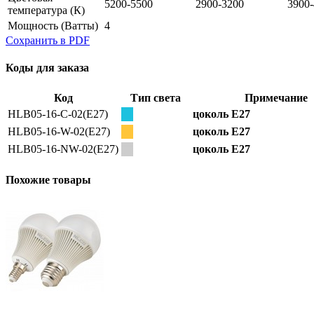
5200-5500
2900-3200
3900
температура
(К)
Мощность
(Ватты)
4
Сохранить в PDF
Коды для заказа
Код
Тип света
Примечание
HLB05-16-C-02(E27)
цоколь E27
HLB05-16-W-02(E27)
цоколь E27
HLB05-16-NW-02(E27)
цоколь E27
Похожие товары