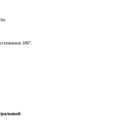
пы.
ссеивания 180°.
тральный