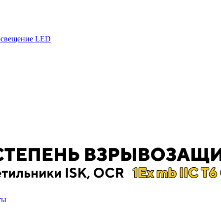
 освещение LED
ты