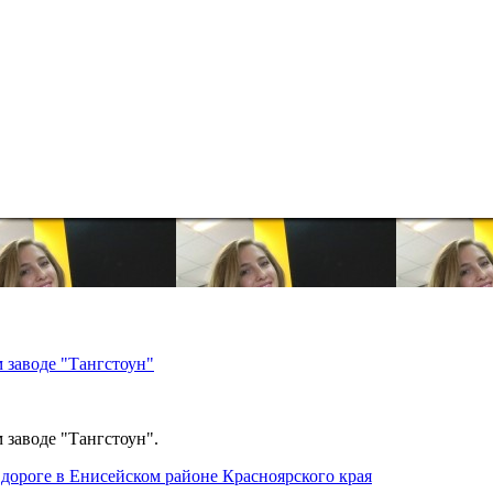
 заводе "Тангстоун"
 заводе "Тангстоун".
дороге в Енисейском районе Красноярского края