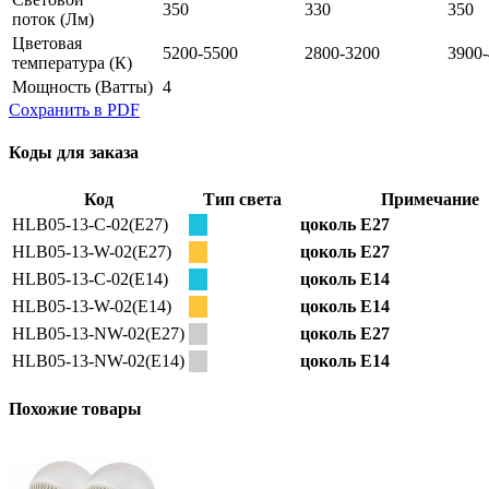
350
330
350
поток
(Лм)
Цветовая
5200-5500
2800-3200
3900
температура
(К)
Мощность
(Ватты)
4
Сохранить в PDF
Коды для заказа
Код
Тип света
Примечание
HLB05-13-C-02(E27)
цоколь E27
HLB05-13-W-02(E27)
цоколь E27
HLB05-13-C-02(E14)
цоколь E14
HLB05-13-W-02(E14)
цоколь E14
HLB05-13-NW-02(E27)
цоколь E27
HLB05-13-NW-02(E14)
цоколь E14
Похожие товары