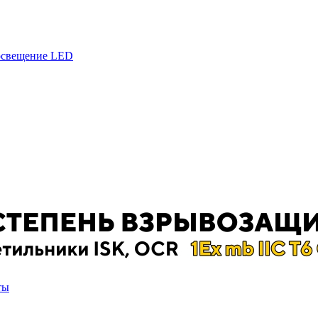
 освещение LED
ты