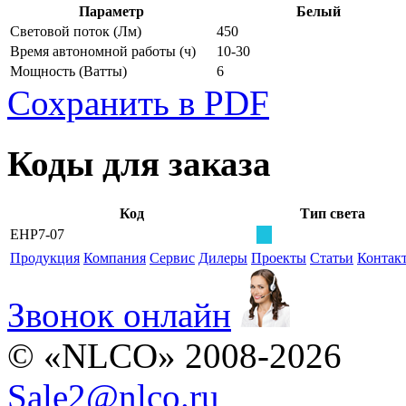
Параметр
Белый
Световой поток
(Лм)
450
Время автономной работы
(ч)
10-30
Мощность
(Ватты)
6
Сохранить в PDF
Коды для заказа
Код
Тип света
EHP7-07
Продукция
Компания
Сервис
Дилеры
Проекты
Статьи
Контак
Звонок онлайн
© «NLCO» 2008-2026
Sale2
@
nlco.ru