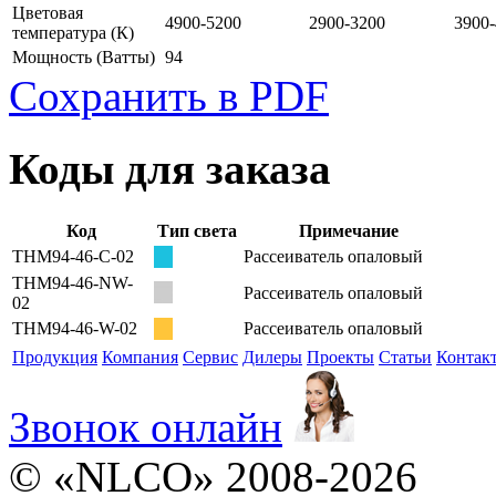
Цветовая
4900-5200
2900-3200
3900
температура
(К)
Мощность
(Ватты)
94
Сохранить в PDF
Коды для заказа
Код
Тип света
Примечание
THM94-46-С-02
Рассеиватель опаловый
THM94-46-NW-
Рассеиватель опаловый
02
THM94-46-W-02
Рассеиватель опаловый
Продукция
Компания
Сервис
Дилеры
Проекты
Статьи
Контак
Звонок онлайн
© «NLCO» 2008-2026