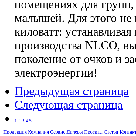
помещениях для групп, 
малышей. Для этого не
киловатт: устанавливая
производства NLCO, вы
поколение от очков и з
электроэнергии!
Предыдущая страница
Следующая страница
1
2
3
4
5
Продукция
Компания
Сервис
Дилеры
Проекты
Статьи
Контак