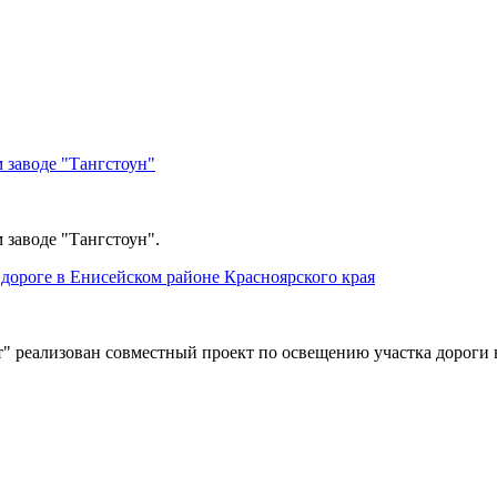
 заводе "Тангстоун"
 заводе "Тангстоун".
дороге в Енисейском районе Красноярского края
" реализован совместный проект по освещению участка дороги 