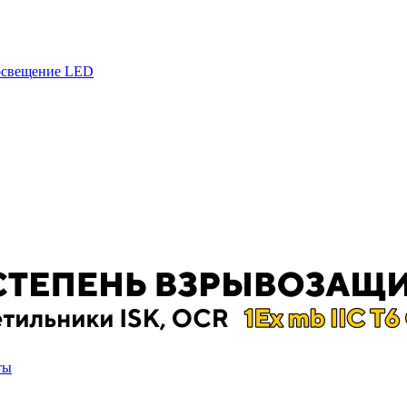
 освещение LED
ты